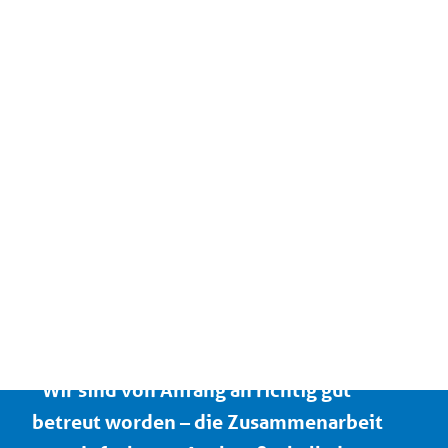
Benötigen Sie eine ähnliche
Lösung?
Wenden die Sich jetzt an Ihren lokalen
Ansprechpartner
Kontakt mit Experten
“Wir sind von Anfang an richtig gut
betreut worden – die Zusammenarbeit