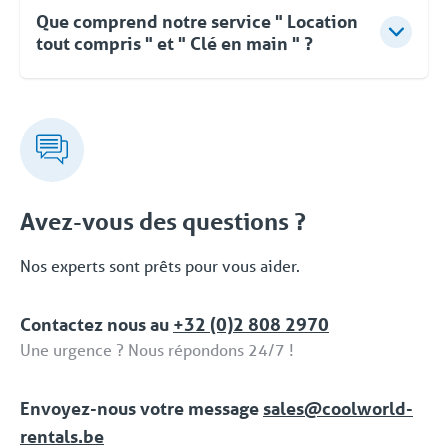
Que comprend notre service " Location
tout compris " et " Clé en main " ?
Pour Coolworld, la location ne se limite pas à la
fourniture d'équipements. Vous pouvez compter sur
des conseils d'experts, une approche flexible et une
livraison clé en main rapide et orientée vers les
solutions. Même après la mise en service, vous
pouvez faire appel à Coolworld à tout moment.
Avez-vous des questions ?
Avec notre propre service d'assistance 24/7/365,
nous vous proposons une solution fiable. Cet
Nos experts sont prêts pour vous aider.
ensemble complet de services et de solutions
dédiées fait partie de la formule 'Location tput
Contactez nous au
+32 (0)2 808 2970
compris / Full Service'.
Une urgence ? Nous répondons 24/7 !
Envoyez-nous votre message
sales@coolworld-
rentals.be