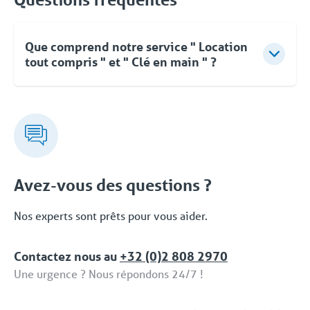
Que comprend notre service " Location
tout compris " et " Clé en main " ?
Pour Coolworld, la location ne se limite pas à la
fourniture d'équipements. Vous pouvez compter sur
des conseils d'experts, une approche flexible et une
livraison clé en main rapide et orientée vers les
solutions. Même après la mise en service, vous
pouvez faire appel à Coolworld à tout moment.
Avez-vous des questions ?
Avec notre propre service d'assistance 24/7/365,
nous vous proposons une solution fiable. Cet
Nos experts sont prêts pour vous aider.
ensemble complet de services et de solutions
dédiées fait partie de la formule 'Location tput
Contactez nous au
+32 (0)2 808 2970
compris / Full Service'.
Une urgence ? Nous répondons 24/7 !