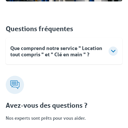
Questions fréquentes
Que comprend notre service " Location
tout compris " et " Clé en main " ?
Pour Coolworld, la location ne se limite pas à la
fourniture d'équipements. Vous pouvez compter sur
des conseils d'experts, une approche flexible et une
livraison clé en main rapide et orientée vers les
solutions. Même après la mise en service, vous
pouvez faire appel à Coolworld à tout moment.
Avez-vous des questions ?
Avec notre propre service d'assistance 24/7/365,
nous vous proposons une solution fiable. Cet
Nos experts sont prêts pour vous aider.
ensemble complet de services et de solutions