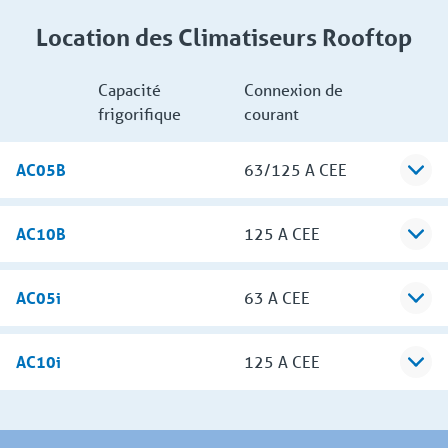
Location des Climatiseurs Rooftop
Capacité
Connexion de
frigorifique
courant
AC05B
63/125 A CEE
AC10B
125 A CEE
AC05i
63 A CEE
AC10i
125 A CEE