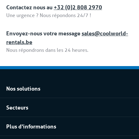
dédiées fait partie de la formule 'Location tput
Contactez nous au
+32 (0)2 808 2970
compris / Full Service'.
Une urgence ? Nous répondons 24/7 !
Envoyez-nous votre message
sales@coolworld-
rentals.be
Nous répondrons dans les 24 heures.
Nos solutions
Location climatisation réversible
Secteurs
Location chambres positives et négatives
Agro-alimentaire
Location pour les process industriels
Plus d'informations
Pharma
À propos de nous
Chimique