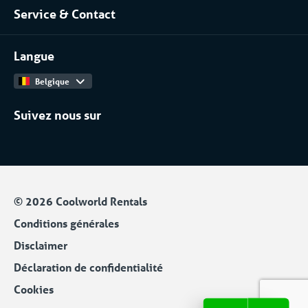
Service & Contact
Notre équipe
Installateurs / Maintenanciers
Contact
Travailler chez
Langue
Catalogue Produits
Belgique
Suivez nous sur
© 2026 Coolworld Rentals
Conditions générales
Disclaimer
Déclaration de confidentialité
Cookies