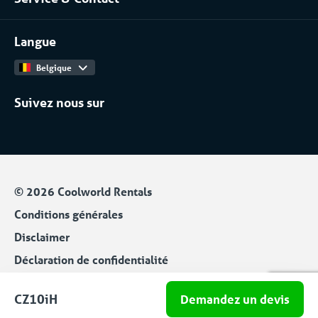
Installateurs / Maintenanciers
Contact
Travailler chez
Langue
Catalogue Produits
Belgique
Suivez nous sur
© 2026 Coolworld Rentals
Conditions générales
Disclaimer
Déclaration de confidentialité
Cookies
CZ10iH
Demandez un devis