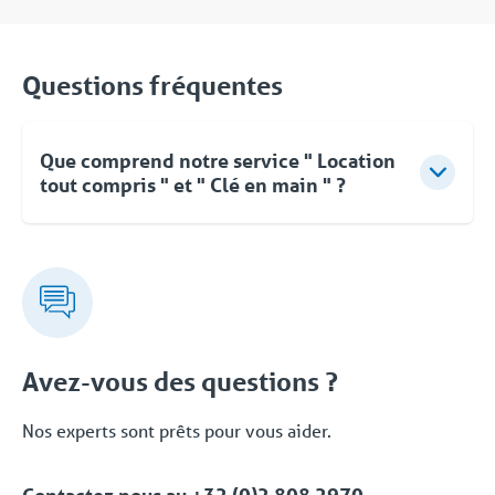
Questions fréquentes
Que comprend notre service " Location
tout compris " et " Clé en main " ?
Pour Coolworld, la location ne se limite pas à la
fourniture d'équipements. Vous pouvez compter sur
des conseils d'experts, une approche flexible et une
livraison clé en main rapide et orientée vers les
solutions. Même après la mise en service, vous
pouvez faire appel à Coolworld à tout moment.
Avez-vous des questions ?
Avec notre propre service d'assistance 24/7/365,
nous vous proposons une solution fiable. Cet
Nos experts sont prêts pour vous aider.
ensemble complet de services et de solutions
dédiées fait partie de la formule 'Location tput
Contactez nous au
+32 (0)2 808 2970