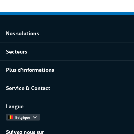
Nos solutions
Location climatisation réversible
Secteurs
Location chambres positives et négatives
Agro-alimentaire
Location pour les process industriels
Plus d'informations
Pharma
À propos de nous
Chimique
Service & Contact
Notre équipe
Installateurs / Maintenanciers
Contact
Travailler chez
Langue
Catalogue Produits
Belgique
Suivez nous sur