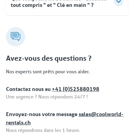
tout compris " et " Clé en main " ?
Pour Coolworld, la location ne se limite pas à la
fourniture d'équipements. Vous pouvez compter sur
des conseils d'experts, une approche flexible et une
livraison clé en main rapide et orientée vers les
solutions. Même après la mise en service, vous
pouvez faire appel à Coolworld à tout moment.
Avez-vous des questions ?
Avec notre propre service d'assistance 24/7/365,
nous vous proposons une solution fiable. Cet
Nos experts sont prêts pour vous aider.
ensemble complet de services et de solutions
dédiées fait partie de la formule 'Location tput
Contactez nous au
+41 (0)525880198
compris / Full Service'.
Une urgence ? Nous répondons 24/7 !
Envoyez-nous votre message
sales@coolworld-
rentals.ch
Nous répondrons dans les 1 heure.