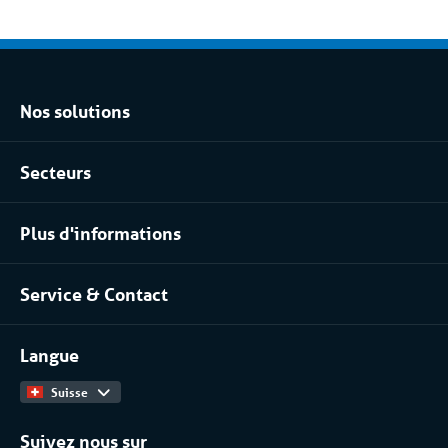
Nos solutions
Location climatisation réversible
Secteurs
Location chambres positives et négatives
Agroalimentaire
Location pour les process industriels
Plus d'informations
Pharma
À propos de nous
Industrie chimique
Service & Contact
Notre équipe
Installateurs / Maintenanciers
Contact
Travailler chez
Langue
Catalogue Produits
Suisse
Suivez nous sur