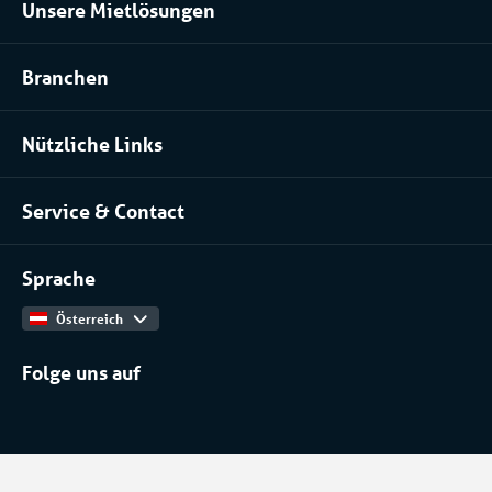
Unsere Mietlösungen
Kühlraum und Tiefkühlraum mieten
Branchen
Prozessanlage mieten
Lebensmittel
Klimatisierung mieten
Nützliche Links
Pharma
Über uns
Serverraum & Rechenzentren
Service & Contact
Unser Team
Chemische industrie
Kontakt
Arbeiten bei
Installateure
Sprache
Produktkatalog
Österreich
Folge uns auf