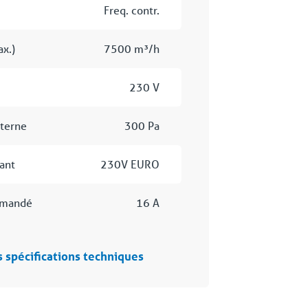
Freq. contr.
ax.)
7500 m³/h
230 V
xterne
300 Pa
ant
230V EURO
mmandé
16 A
s spécifications techniques