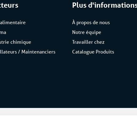
cteurs
Plus d'information
alimentaire
À propos de nous
rma
Notre équipe
strie chimique
Travailler chez
allateurs / Maintenanciers
Catalogue Produits
 générales
Clause de non-responsabilité
Déclaration de