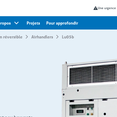
Une urgence
propos
Projets
Pour approfondir
on réversible
Airhandlers
lu05b