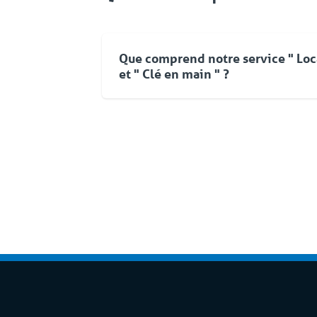
Que comprend notre service " Loc
et " Clé en main " ?
Pour Coolworld, la location ne se limite
d'équipements. Vous pouvez compter su
une approche flexible et une livraison
orientée vers les solutions. Même aprè
pouvez faire appel à Coolworld à tout
service d'assistance 24/7/365, nous v
fiable. Cet ensemble complet de servic
fait partie de la formule 'Location tput