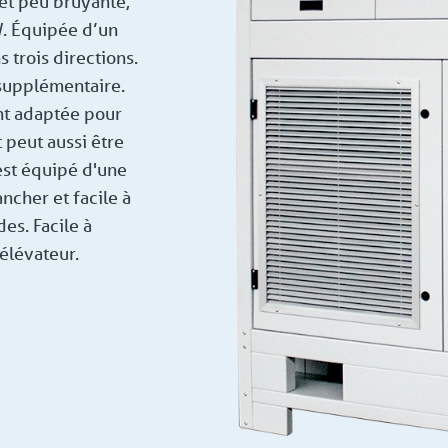
 et peu bruyante,
W. Équipée d’un
 trois directions.
 supplémentaire.
nt adaptée pour
 peut aussi être
est équipé d'une
ncher et facile à
des. Facile à
élévateur.