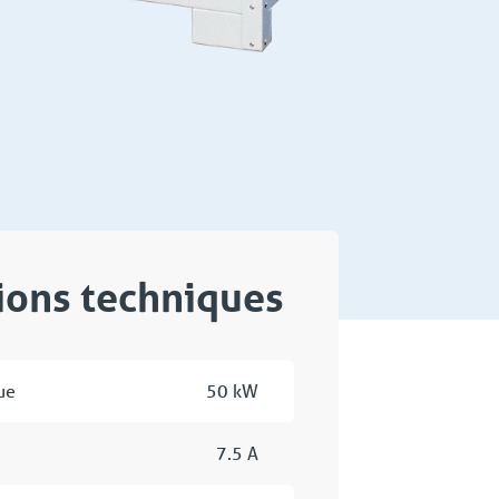
tions techniques
ue
50 kW
7.5 A