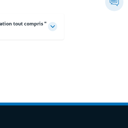
ation tout compris "
 pas à la fourniture
r des conseils d'experts,
 clé en main rapide et
s la mise en service, vous
 moment. Avec notre propre
ous proposons une solution
es et de solutions dédiées
 compris / Full Service'.