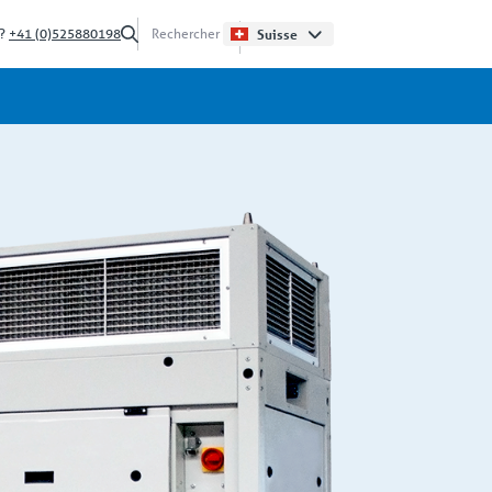
 ?
+41 (0)525880198
Suisse