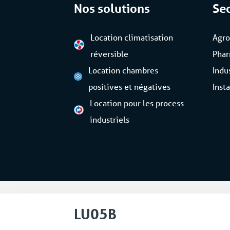
Nos solutions
Se
Location climatisation
Agro
réversible
Pha
Location chambres
Indu
positives et négatives
Inst
Location pour les process
industriels
© 2026 Coolworld Rentals
Conditions
LU05B