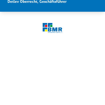
Detlev Oberrecht, Geschäftsführer
Über BMR Schlachthof
Garrel GmbH
Seit über 20 Jahren steht die BMR Schlachthof