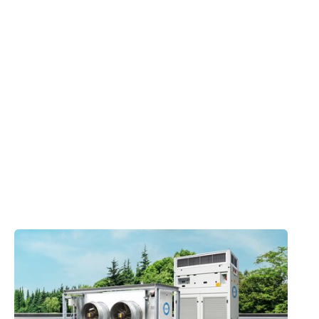
Es handelt sich um ein IFS, QS und
biozertifizierten Unternehmen.
Nachhaltige und umweltbewusste Prozesse
Durch die Anschaffung einer Biobeetanlage ist es
möglich, die Abluft des Betriebes abzusaugen und
zu reinigen.
Verwendete Produkte