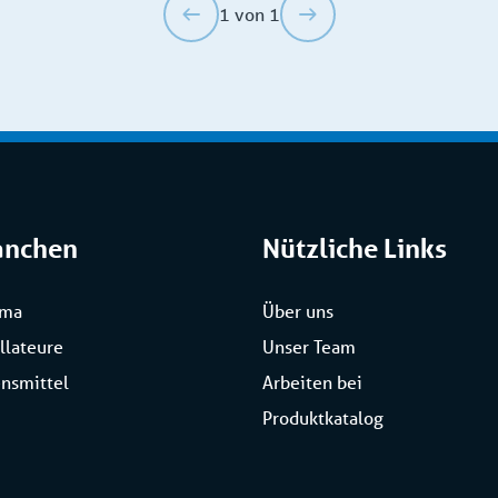
1 von 1
anchen
Nützliche Links
rma
Über uns
allateure
Unser Team
nsmittel
Arbeiten bei
Produktkatalog