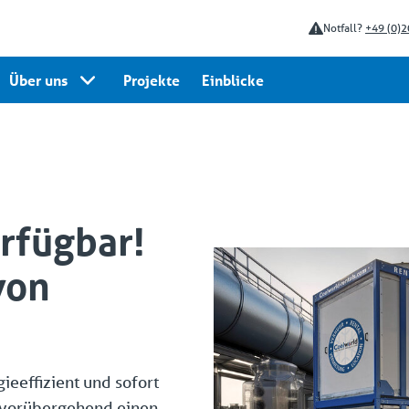
Notfall?
+49 (0)2
Über uns
Projekte
Einblicke
erfügbar!
von
eeffizient und sofort
e vorübergehend einen