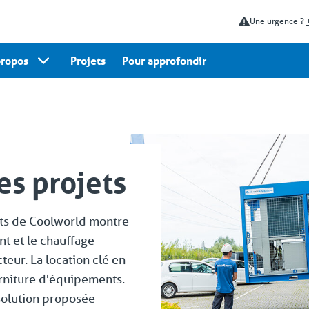
Une urgence ?
propos
Projets
Pour approfondir
es projets
nts de Coolworld montre
nt et le chauffage
cteur. La location clé en
urniture d'équipements.
 solution proposée