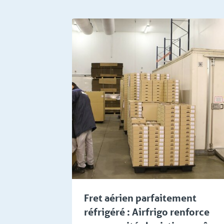
restauration aérienne
Commerce de 
Fret aérien parfaitement
réfrigéré : Airfrigo renforce