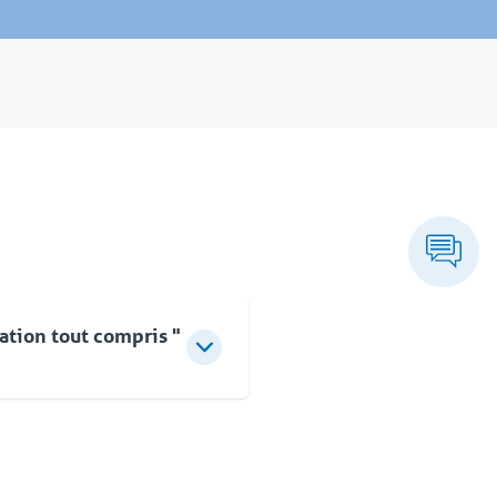
ation tout compris "
 pas à la fourniture
r des conseils d'experts,
 clé en main rapide et
s la mise en service, vous