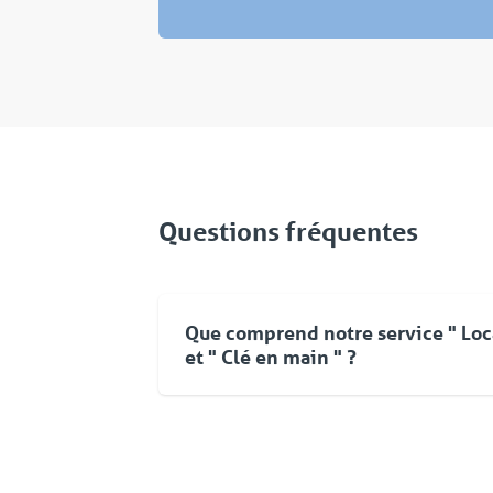
Questions fréquentes
Que comprend notre service " Loc
et " Clé en main " ?
Pour Coolworld, la location ne se limite
d'équipements. Vous pouvez compter su
une approche flexible et une livraison
orientée vers les solutions. Même aprè