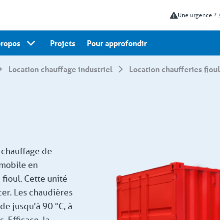
Une urgence ?
propos
Projets
Pour approfondir
Location chauffage industriel
Location chaufferies fiou
 chauffage de
mobile en
 fioul. Cette unité
cer. Les chaudières
de jusqu'à 90 °C, à
 Efficace, la