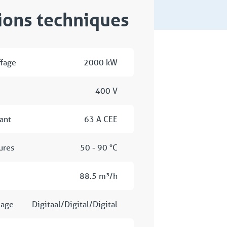
tions techniques
ffage
2000 kW
400 V
ant
63 A CEE
ures
50 - 90 °C
88.5 m³/h
lage
Digitaal/Digital/Digital