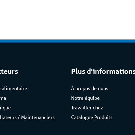
 moment. Avec notre propre
ous proposons une solution
es et de solutions dédiées
 compris / Full Service'.
cteurs
Plus d'information
-alimentaire
À propos de nous
rma
Notre équipe
mique
Travailler chez
allateurs / Maintenanciers
Catalogue Produits