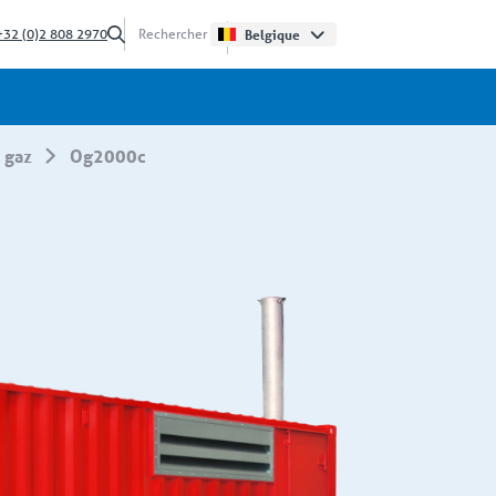
+32 (0)2 808 2970
Belgique
l gaz
og2000c