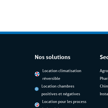
pouvez faire appel à Coolworld à tout
service d'assistance 24/7/365, nous v
fiable. Cet ensemble complet de servic
fait partie de la formule 'Location tput
Nos solutions
Se
Location climatisation
Agro
réversible
Pha
Location chambres
Chi
positives et négatives
Inst
Location pour les process