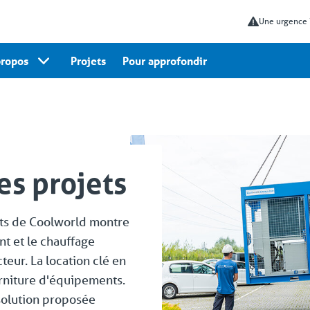
Une urgence
propos
Projets
Pour approfondir
es projets
nts de Coolworld montre
nt et le chauffage
cteur. La location clé en
urniture d'équipements.
 solution proposée