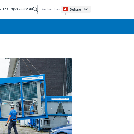
 ?
+41 (0)525880198
Suisse