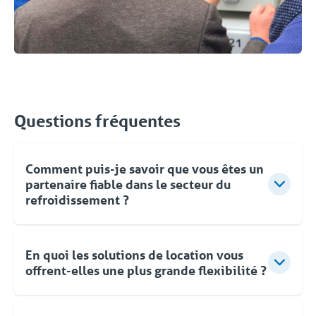
Questions fréquentes
Comment puis-je savoir que vous êtes un
partenaire fiable dans le secteur du
refroidissement ?
Votre problème de refroidissement est notre défi !
Ensemble, nous mettrons en place la solution de
En quoi les solutions de location vous
climatisation la mieux adaptée à vos besoins. Vous
offrent-elles une plus grande flexibilité ?
pouvez compter sur la livraison d'un groupe
frigorifique fiable et bien entretenu. Votre groupe
La location de solutions de refroidissement vous