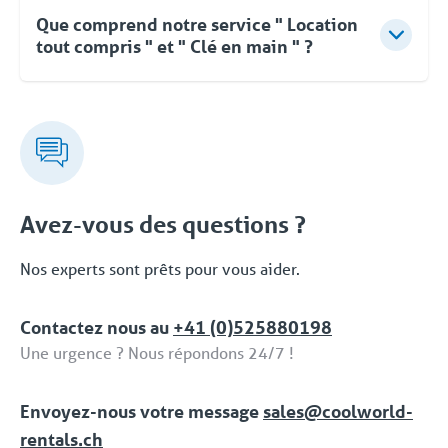
Que comprend notre service " Location
tout compris " et " Clé en main " ?
Pour Coolworld, la location ne se limite pas à la
fourniture d'équipements. Vous pouvez compter sur
des conseils d'experts, une approche flexible et une
livraison clé en main rapide et orientée vers les
solutions. Même après la mise en service, vous
pouvez faire appel à Coolworld à tout moment.
Avez-vous des questions ?
Avec notre propre service d'assistance 24/7/365,
nous vous proposons une solution fiable. Cet
Nos experts sont prêts pour vous aider.
ensemble complet de services et de solutions
dédiées fait partie de la formule 'Location tput
Contactez nous au
+41 (0)525880198
compris / Full Service'.
Une urgence ? Nous répondons 24/7 !
Envoyez-nous votre message
sales@coolworld-
rentals.ch