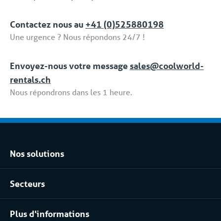
ensemble complet de services et de solutions
dédiées fait partie de la formule 'Location tput
Contactez nous au
+41 (0)525880198
compris / Full Service'.
Une urgence ? Nous répondons 24/7 !
Envoyez-nous votre message
sales@coolworld-
rentals.ch
Nous répondrons dans les 1 heure.
Nos solutions
Location climatisation réversible
Secteurs
Location chambres positives et négatives
Agroalimentaire
Location pour les process industriels
Plus d'informations
Pharma