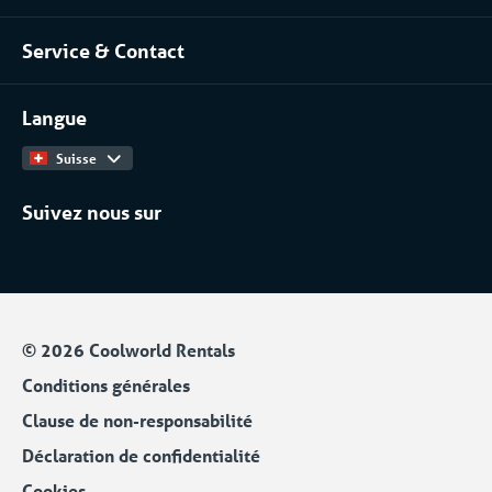
À propos de nous
Industrie chimique
Service & Contact
Notre équipe
Installateurs / Maintenanciers
Contact
Travailler chez
Langue
Catalogue Produits
Suisse
Suivez nous sur
© 2026 Coolworld Rentals
Conditions générales
Clause de non-responsabilité
Déclaration de confidentialité
Cookies