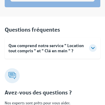
Questions fréquentes
Que comprend notre service " Location
tout compris " et " Clé en main " ?
Pour Coolworld, la location ne se limite pas à la
fourniture d'équipements. Vous pouvez compter sur
des conseils d'experts, une approche flexible et une
livraison clé en main rapide et orientée vers les
solutions. Même après la mise en service, vous
pouvez faire appel à Coolworld à tout moment.
Avez-vous des questions ?
Avec notre propre service d'assistance 24/7/365,
nous vous proposons une solution fiable. Cet
Nos experts sont prêts pour vous aider.