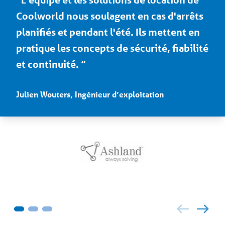
Coolworld nous soulagent en cas d'arrêts
proposé une solution de refroidissement
produits et nos pratiques sont de haute
planifiés et pendant l'été. Ils mettent en
de location clé en main. Les températures
qualité et conformes aux lois et aux
pratique les concepts de sécurité, fiabilité
excessives dans notre station d'épuration
règlements.”
et continuité. ”
ont été régulées et maintenues à la bonne
Reg Fonken, QSHE Manager
température tout l'été.”
Julien Wouters, Ingénieur d’exploitation
Benoit Cordemans, Plant manager