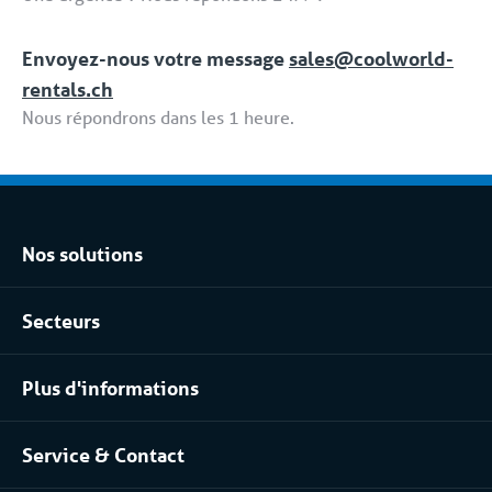
Envoyez-nous votre message
sales@coolworld-
rentals.ch
Nous répondrons dans les 1 heure.
Nos solutions
Location climatisation réversible
Secteurs
Location chambres positives et négatives
Agroalimentaire
Location pour les process industriels
Plus d'informations
Pharma
À propos de nous
Industrie chimique
Service & Contact
Notre équipe
Installateurs / Maintenanciers
Contact
Travailler chez