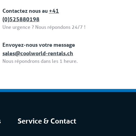
Contactez nous au
+41
(0)525880198
Une urgence ? Nous répondons 24/7 !
Envoyez-nous votre message
sales@coolworld-rentals.ch
Nous répondrons dans les 1 heure.
s
Service & Contact