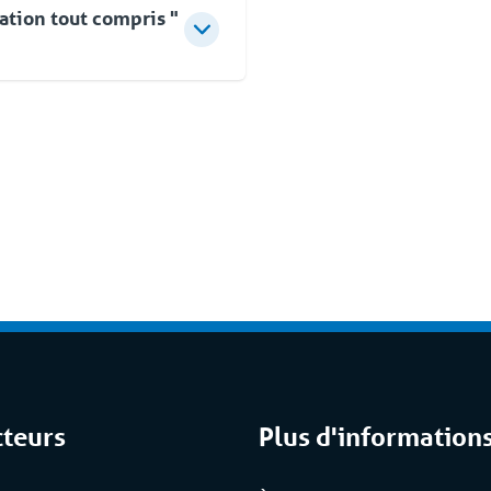
ation tout compris "
 pas à la fourniture
r des conseils d'experts,
 clé en main rapide et
s la mise en service, vous
 moment. Avec notre propre
ous proposons une solution
es et de solutions dédiées
 compris / Full Service'.
cteurs
Plus d'information