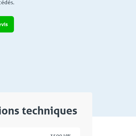
cédés.
vis
tions techniques
3500 kW