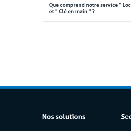
Que comprend notre service " Loc
et " Clé en main " ?
Pour Coolworld, la location ne se limite
d'équipements. Vous pouvez compter su
une approche flexible et une livraison
orientée vers les solutions. Même aprè
pouvez faire appel à Coolworld à tout
service d'assistance 24/7/365, nous v
fiable. Cet ensemble complet de servic
fait partie de la formule 'Location tput
Nos solutions
Se