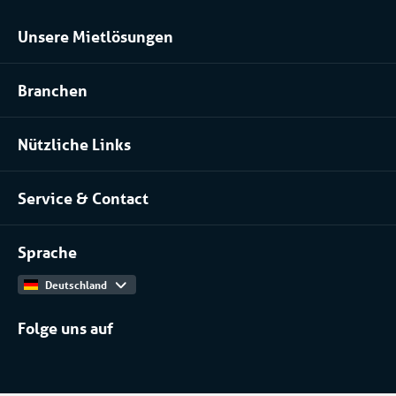
Unsere Mietlösungen
Kühlraum und Tiefkühlraum mieten
Branchen
Prozessanlage mieten
Pharma
Klimatisierung mieten
Nützliche Links
Installateure
Über uns
Lebensmittel
Service & Contact
Unser Team
Kontakt
Arbeiten bei
Sprache
Produktkatalog
Deutschland
Folge uns auf