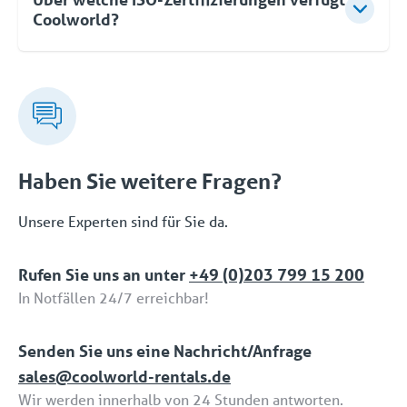
optimieren wir Betrieb, Sicherheit und
Bedarf ein, zwei, drei oder mehr Geräte hinzufügen.
Coolworld?
Zuverlässigkeit Ihrer Anlage.
Zur Steuerung dieser Geräte genügt eine einzige
Schnittstelle. Wenn Sie später den Umfang
Coolworld verfügt über die folgenden drei ISO-
verringern wollen, ist das auch kein Problem.
Zertifizierungen: ISO 9001 (Qualität), ISO 45001
(Sicherheit) und ISO 14001 (Umwelt).
Haben Sie weitere Fragen?
Unsere Experten sind für Sie da.
Rufen Sie uns an unter
+49 (0)203 799 15 200
In Notfällen 24/7 erreichbar!
Senden Sie uns eine Nachricht/Anfrage
sales@coolworld-rentals.de
Wir werden innerhalb von 24 Stunden antworten.