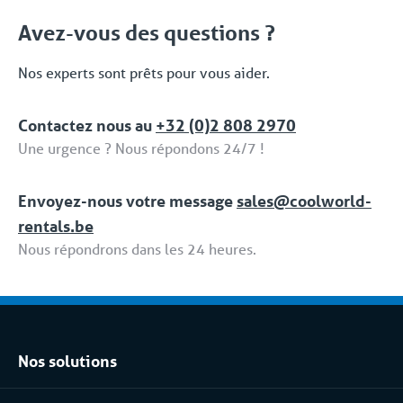
solutions. Même après la mise en service, vous
pouvez faire appel à Coolworld à tout moment.
Avez-vous des questions ?
Avec notre propre service d'assistance 24/7/365,
nous vous proposons une solution fiable. Cet
Nos experts sont prêts pour vous aider.
ensemble complet de services et de solutions
dédiées fait partie de la formule 'Location tput
Contactez nous au
+32 (0)2 808 2970
compris / Full Service'.
Une urgence ? Nous répondons 24/7 !
Envoyez-nous votre message
sales@coolworld-
rentals.be
Nous répondrons dans les 24 heures.
Nos solutions
Location climatisation réversible