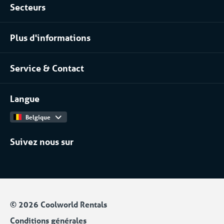
Secteurs
Location chambres positives et négatives
Agro-alimentaire
Location pour les process industriels
Plus d'informations
Pharma
À propos de nous
Chimique
Service & Contact
Notre équipe
Installateurs / Maintenanciers
Contact
Travailler chez
Langue
Catalogue Produits
Belgique
Suivez nous sur
© 2026 Coolworld Rentals
Conditions générales