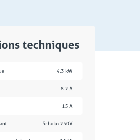
tions techniques
ue
4.3 kW
8.2 A
15 A
ant
Schuko 230V