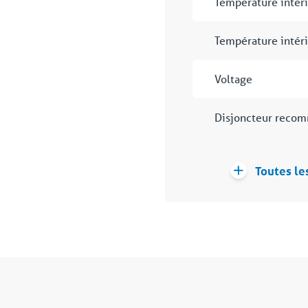
Température intér
Température intér
Voltage
Disjoncteur reco
Toutes le