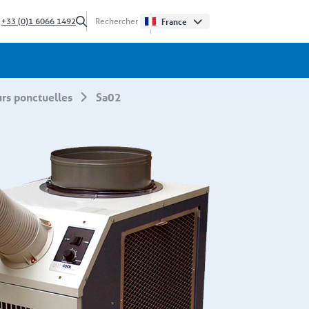
?
+33 (0)1 6066 1492
France
urs ponctuelles
sa02