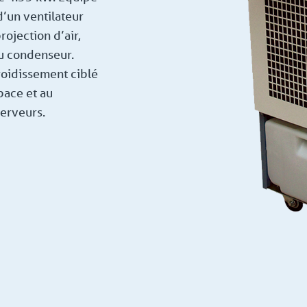
d’un ventilateur
rojection d’air,
du condenseur.
roidissement ciblé
pace et au
erveurs.