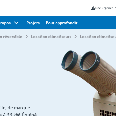
Une urgence 
propos
Projets
Pour approfondir
on réversible
Location climatiseurs
Location climatise
ile, de marque
de 4.33 kW. Équipé