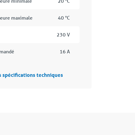
ieure minimale
20 °C
ieure maximale
40 °C
230 V
mmandé
16 A
s spécifications techniques