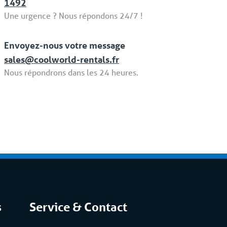
1492
Une urgence ? Nous répondons 24/7 !
Envoyez-nous votre message
sales@coolworld-rentals.fr
Nous répondrons dans les 24 heures.
s
Service & Contact