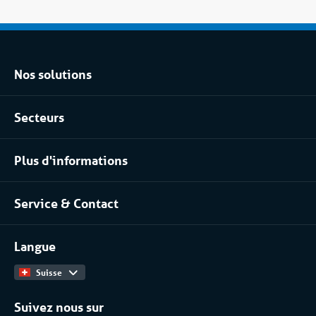
Nos solutions
Location climatisation réversible
Secteurs
Location chambres positives et négatives
Agroalimentaire
Location pour les process industriels
Plus d'informations
Pharma
À propos de nous
Industrie chimique
Service & Contact
Notre équipe
Installateurs / Maintenanciers
Contact
Travailler chez
Langue
Catalogue Produits
Suisse
Suivez nous sur