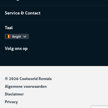
Over Coolworld
(Petro)chemie
Service & Contact
Projecten
Meer branches
Contact
Werken bij
Taal
Catalogus
België
Volg ons op
© 2026 Coolworld Rentals
Algemene voorwaarden
Disclaimer
Privacy