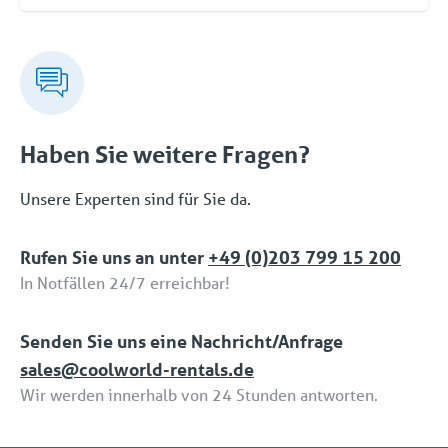
Schnittstelle. Wenn Sie später den Umfang
Coolworld verfügt über die folgenden drei ISO-
verringern wollen, ist das auch kein Problem.
Zertifizierungen: ISO 9001 (Qualität), ISO 45001
(Sicherheit) und ISO 14001 (Umwelt).
Haben Sie weitere Fragen?
Unsere Experten sind für Sie da.
Rufen Sie uns an unter
+49 (0)203 799 15 200
In Notfällen 24/7 erreichbar!
Senden Sie uns eine Nachricht/Anfrage
sales@coolworld-rentals.de
Wir werden innerhalb von 24 Stunden antworten.