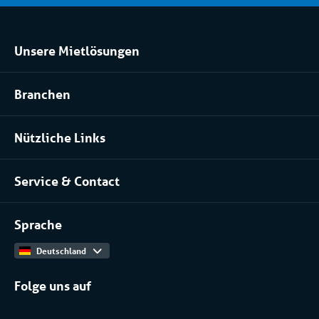
Unsere Mietlösungen
Kühlraum und Tiefkühlraum mieten
Branchen
Prozessanlage mieten
Pharma
Klimatisierung mieten
Nützliche Links
Installateure
Über uns
Lebensmittel
Service & Contact
Unser Team
Kontakt
Arbeiten bei
Sprache
Produktkatalog
Deutschland
Folge uns auf