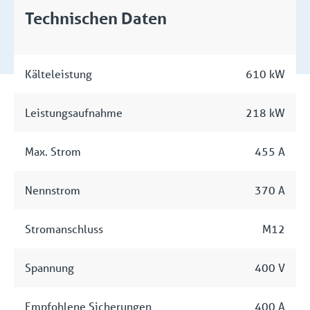
Technischen Daten
Kälteleistung
610 kW
Leistungsaufnahme
218 kW
Max. Strom
455 A
Nennstrom
370 A
Stromanschluss
M12
Spannung
400 V
Empfohlene Sicherungen
400 A