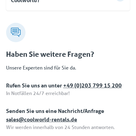
Coolworld?
Zuverlässigkeit Ihrer Anlage.
Zur Steuerung dieser Geräte genügt eine einzige
Schnittstelle. Wenn Sie später den Umfang
Coolworld verfügt über die folgenden drei ISO-
verringern wollen, ist das auch kein Problem.
Zertifizierungen: ISO 9001 (Qualität), ISO 45001
(Sicherheit) und ISO 14001 (Umwelt).
Haben Sie weitere Fragen?
Unsere Experten sind für Sie da.
Rufen Sie uns an unter
+49 (0)203 799 15 200
In Notfällen 24/7 erreichbar!
Senden Sie uns eine Nachricht/Anfrage
sales@coolworld-rentals.de
Wir werden innerhalb von 24 Stunden antworten.