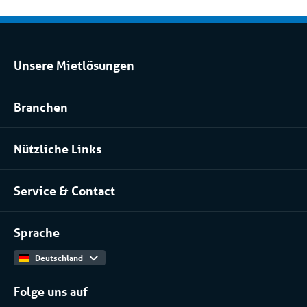
Unsere Mietlösungen
Kühlraum und Tiefkühlraum mieten
Branchen
Prozessanlage mieten
Pharma
Klimatisierung mieten
Nützliche Links
Installateure
Über uns
Lebensmittel
Service & Contact
Unser Team
Kontakt
Arbeiten bei
Sprache
Produktkatalog
Deutschland
Folge uns auf