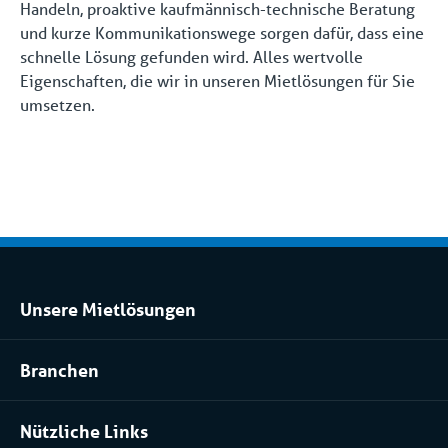
Handeln, proaktive kaufmännisch-technische Beratung
und kurze Kommunikationswege sorgen dafür, dass eine
schnelle Lösung gefunden wird. Alles wertvolle
Eigenschaften, die wir in unseren Mietlösungen für Sie
umsetzen.
Unsere Mietlösungen
Kühlraum und Tiefkühlraum mieten
Branchen
Prozessanlage mieten
Pharma
Klimatisierung mieten
Nützliche Links
Installateure