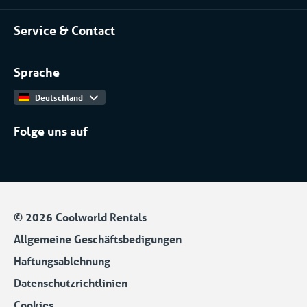
Über uns
Lebensmittel
Service & Contact
Unser Team
Kontakt
Arbeiten bei
Sprache
Produktkatalog
Deutschland
Folge uns auf
© 2026 Coolworld Rentals
Allgemeine Geschäftsbedigungen
Haftungsablehnung
Datenschutzrichtlinien
Cookies