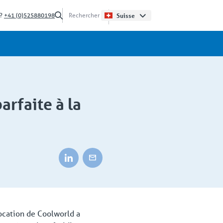
 ?
+41 (0)525880198
Suisse
arfaite à la
ocation de Coolworld a