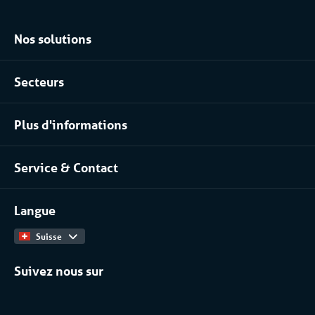
Nos solutions
Location climatisation réversible
Secteurs
Location chambres positives et négatives
Agroalimentaire
Location pour les process industriels
Plus d'informations
Pharma
À propos de nous
Industrie chimique
Service & Contact
Notre équipe
Installateurs / Maintenanciers
Contact
Travailler chez
Langue
Catalogue Produits
Suisse
Suivez nous sur