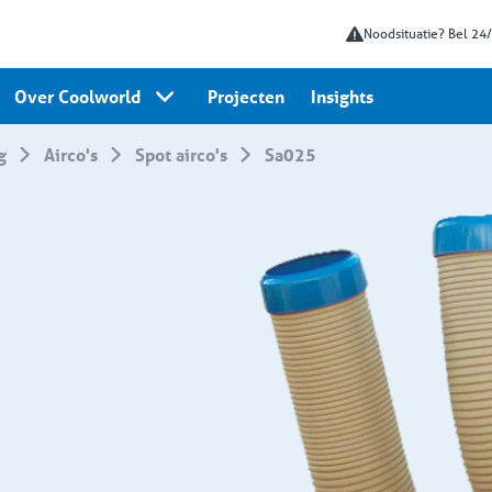
Noodsituatie? Bel 24
Over Coolworld
Projecten
Insights
g
Airco's
Spot airco's
sa025