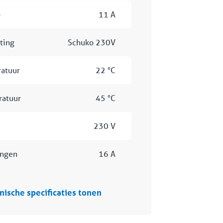
)
11 A
iting
Schuko 230V
atuur
22 °C
ratuur
45 °C
230 V
ingen
16 A
nische specificaties tonen