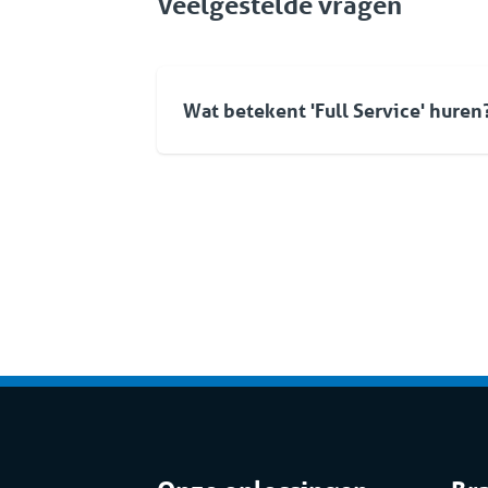
Veelgestelde vragen
Wat betekent 'Full Service' huren
Bij Coolworld betekent verhuren veel
van apparatuur. Standaard kunt u reke
een flexibele aanpak en een oplossing
levering. Maar ook na ingebruikname 
beroep op Coolworld doen. Met een e
servicedienst garanderen wij u de ze
oplossing. Dit volledige pakket aan de
oplossingen is onderdeel van de Full 