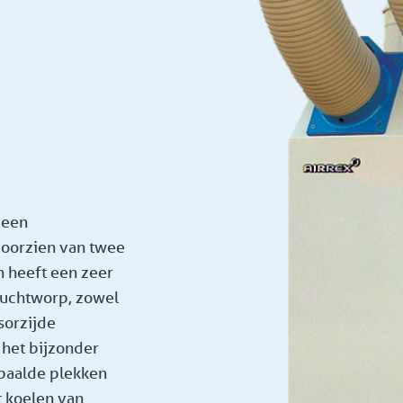
 een
voorzien van twee
en heeft een zeer
 luchtworp, zowel
sorzijde
 het bijzonder
epaalde plekken
t koelen van