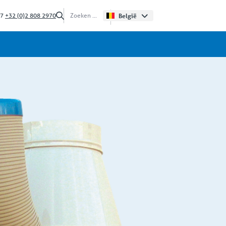
/7
+32 (0)2 808 2970
België