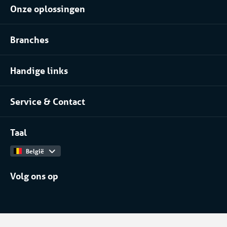
Onze oplossingen
Klimaatbeheersing huren
Branches
Koel- of vriesopslag huren
Voedingsindustrie
Procesinstallatie huren
Handige links
Pharma
Over Coolworld
(Petro)chemie
Service & Contact
Projecten
Meer branches
Contact
Werken bij
Taal
Catalogus
België
Volg ons op