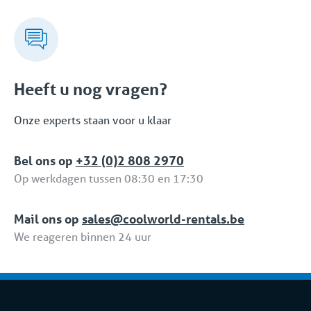
enkel het leveren van apparatuur. Standaard kunt u
rekenen op deskundig advies, een flexibele aanpak
en een oplossingsgerichte snelle turnkey levering.
Maar ook na ingebruikname kunt u op elk moment
een beroep op Coolworld doen. Met een eigen
Heeft u nog vragen?
24/7/365 servicedienst garanderen wij u de
zekerheid van een betrouwbare oplossing. Dit
Onze experts staan voor u klaar
volledige pakket aan dedicated diensten en
oplossingen is onderdeel van de Full Service
Bel ons op
+32 (0)2 808 2970
Verhuur Formule.
Op werkdagen tussen 08:30 en 17:30
Mail ons op
sales@coolworld-rentals.be
We reageren binnen 24 uur