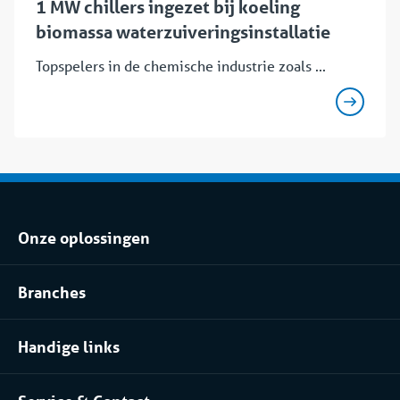
1 MW chillers ingezet bij koeling
biomassa waterzuiveringsinstallatie
Topspelers in de chemische industrie zoals ...
Onze oplossingen
Klimaatbeheersing huren
Branches
Koel- of vriesopslag huren
Voedingsindustrie
Procesinstallatie huren
Handige links
Pharma
Over Coolworld
(Petro)chemie