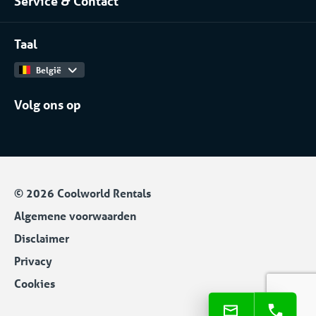
Service & Contact
Projecten
Meer branches
Contact
Werken bij
Taal
Catalogus
België
Volg ons op
© 2026 Coolworld Rentals
Algemene voorwaarden
Disclaimer
Privacy
Cookies