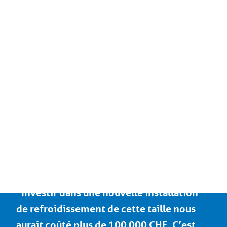
Vous avez besoin d'une
solution similaire ?
N'hésitez pas à prendre contact avec
Coolworld.
Contactez un expert
“Investir dans une nouvelle installation
de refroidissement de cette taille nous
aurait coûté plus de 100 000 CHF. C’est