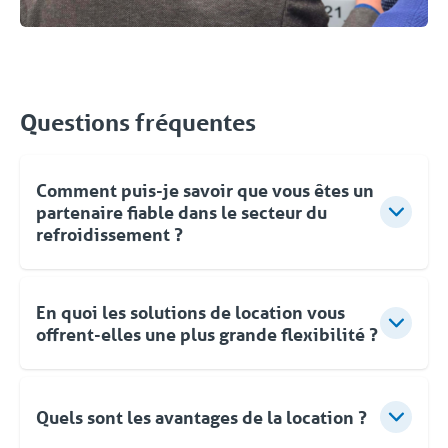
Questions fréquentes
Comment puis-je savoir que vous êtes un
partenaire fiable dans le secteur du
refroidissement ?
Votre problème de refroidissement est notre défi !
Ensemble, nous mettrons en place la solution de
En quoi les solutions de location vous
climatisation la mieux adaptée à vos besoins. Vous
offrent-elles une plus grande flexibilité ?
pouvez compter sur la livraison d'un groupe
frigorifique fiable et bien entretenu. Votre groupe
La location de solutions de refroidissement vous
frigorifique de location a été entièrement vérifié et
offre la flexibilité dont vous avez besoin. Vous êtes
Quels sont les avantages de la location ?
configuré avant d'être livré rapidement sur votre
confronté à une panne ou à un arrêt de production