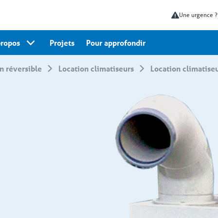
Une urgence 
propos
Projets
Pour approfondir
on réversible
Location climatiseurs
Location climatise