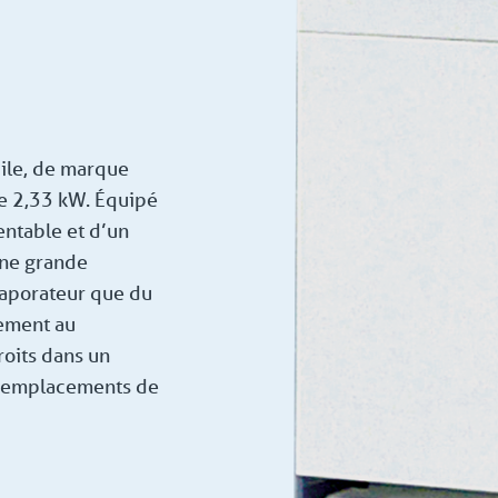
ile, de marque
de 2,33 kW. Équipé
entable et d’un
une grande
évaporateur que du
rement au
roits dans un
d’emplacements de