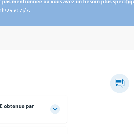
st pas mentionnée ou vous avez un besoin plus spécifiq
4h/24 et 7j/7.
SE obtenue par
sant à l’amélioration
es sur la Sécurité, la