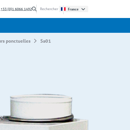
?
+33 (0)1 6066 1492
France
urs ponctuelles
sa01