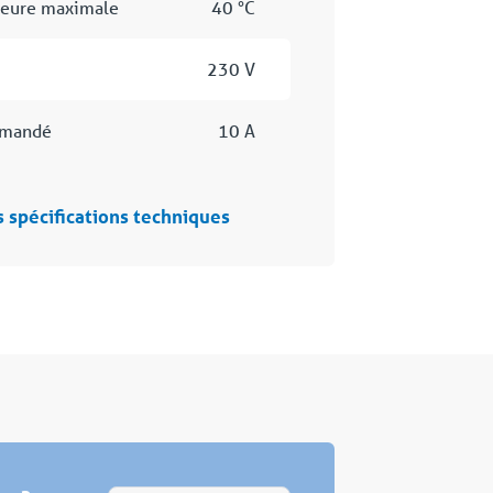
ieure maximale
40 °C
230 V
mmandé
10 A
s spécifications techniques