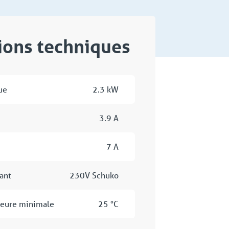
tions techniques
ue
2.3 kW
3.9 A
7 A
ant
230V Schuko
ieure minimale
25 °C