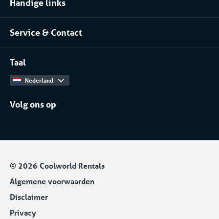
Handige links
Pharma
Over Coolworld
(Petro)chemie
Service & Contact
Projecten
Meer branches
Contact
Werken bij
Taal
Catalogus
Nederland
Volg ons op
© 2026 Coolworld Rentals
Algemene voorwaarden
Disclaimer
Privacy