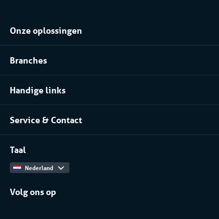
Onze oplossingen
Koel- of vriesopslag huren
Branches
Procesinstallatie huren
Voedingsindustrie
Klimaatbeheersing huren
Handige links
Pharma
Over Coolworld
(Petro)chemie
Service & Contact
Projecten
Meer branches
Contact
Werken bij
Taal
Catalogus
Nederland
Volg ons op