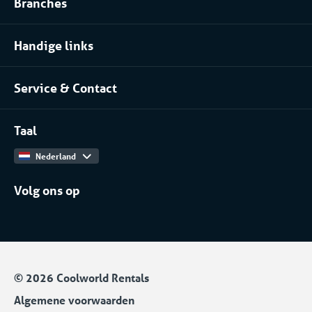
✔️ Verlaging van jouw energieverbruik
Branches
Procesinstallatie huren
✔️ Meer veiligheid en continuïteit voor jouw
Voedingsindustrie
Klimaatbeheersing huren
bedrijfsprocessen
Handige links
Pharma
Over Coolworld
(Petro)chemie
Service & Contact
Projecten
Meer branches
Contact
Werken bij
Taal
Catalogus
Nederland
Volg ons op
© 2026 Coolworld Rentals
Algemene voorwaarden