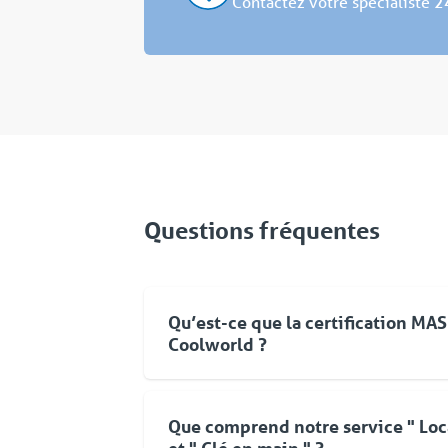
Contactez votre spécialiste 2
Questions fréquentes
Qu’est-ce que la certification MA
Coolworld ?
Mase est un système de management vi
permanente et continue des performanc
Que comprend notre service " Loc
Santé et l’Environnement.
et " Clé en main " ?