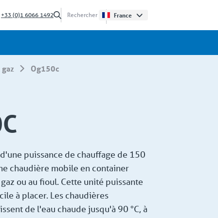
?
+33 (0)1 6066 1492
France
l gaz
og150c
0C
 d'une puissance de chauffage de 150
e chaudière mobile en container
 gaz ou au fioul. Cette unité puissante
cile à placer. Les chaudières
issent de l'eau chaude jusqu'à 90 °C, à