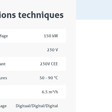
tions techniques
ffage
150 kW
230 V
ant
230V CEE
ures
50 - 90 °C
6.5 m³/h
lage
Digitaal/Digital/Digital