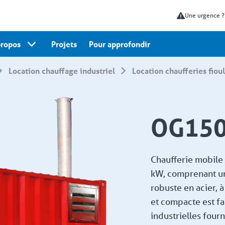
Une urgence 
propos
Projets
Pour approfondir
Location chauffage industriel
Location chaufferies fiou
OG15
Chaufferie mobile
kW, comprenant un
robuste en acier, à
et compacte est fa
industrielles fourn