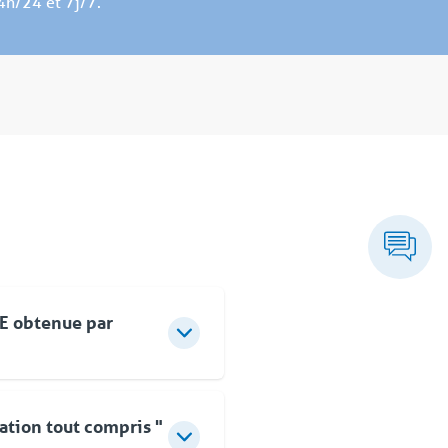
4h/24 et 7j/7.
SE obtenue par
sant à l’amélioration
es sur la Sécurité, la
ation tout compris "