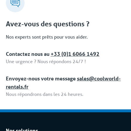
nous vous proposons une solution fiable. Cet
travail. Coolworld s’emploie à respecter les normes
ensemble complet de services et de solutions
et améliorer son fonctionnement.
dédiées fait partie de la formule 'Location tput
Avez-vous des questions ?
compris / Full Service'.
Nos experts sont prêts pour vous aider.
Contactez nous au
+33 (0)1 6066 1492
Une urgence ? Nous répondons 24/7 !
Envoyez-nous votre message
sales@coolworld-
rentals.fr
Nous répondrons dans les 24 heures.
Nos solutions