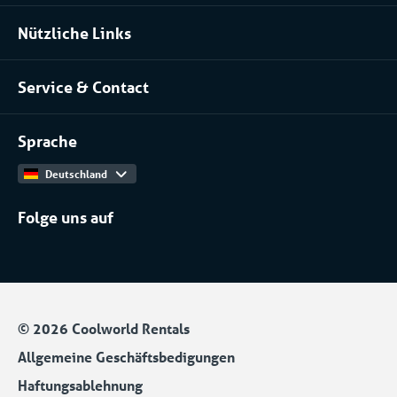
Pharma
Klimatisierung mieten
Nützliche Links
Installateure
Über uns
Lebensmittel
Service & Contact
Unser Team
Kontakt
Arbeiten bei
Sprache
Produktkatalog
Deutschland
Folge uns auf
© 2026 Coolworld Rentals
Allgemeine Geschäftsbedigungen
Haftungsablehnung