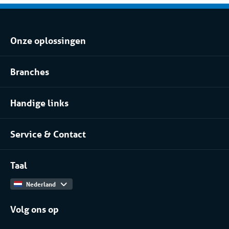
Onze oplossingen
Koel- of vriesopslag huren
Branches
Procesinstallatie huren
Voedingsindustrie
Klimaatbeheersing huren
Handige links
Pharma
Over Coolworld
(Petro)chemie
Service & Contact
Projecten
Meer branches
Contact
Werken bij
Taal
Catalogus
Nederland
Volg ons op