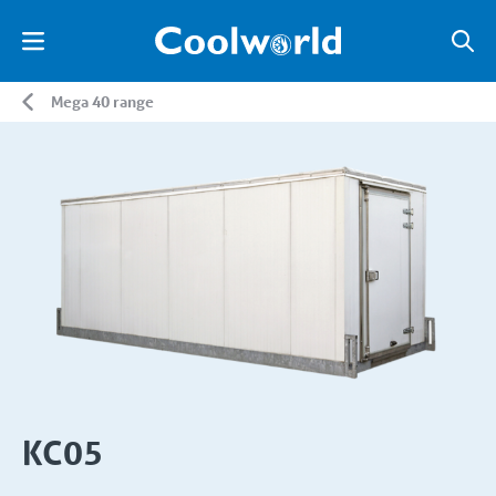
Mega 40 range
KC05