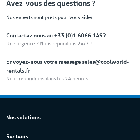
Avez-vous des questions ?
compris / Full Service'.
Nos experts sont prêts pour vous aider.
Contactez nous au
+33 (0)1 6066 1492
Une urgence ? Nous répondons 24/7 !
Envoyez-nous votre message
sales@coolworld-
rentals.fr
Nous répondrons dans les 24 heures.
Nos solutions
Location climatisation réversible
Secteurs
Location chambres positives et négatives