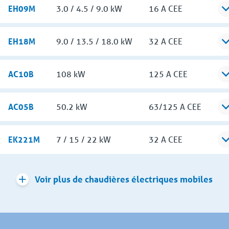
EH09M
3.0 / 4.5 / 9.0 kW
16 A CEE
EH18M
9.0 / 13.5 / 18.0 kW
32 A CEE
AC10B
108 kW
125 A CEE
AC05B
50.2 kW
63/125 A CEE
EK221M
7 / 15 / 22 kW
32 A CEE
Voir plus de chaudières électriques mobiles