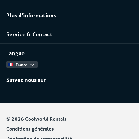
Agro-alimentaire
Location pour les process industriels
Plus d'informations
Pharmaceutique
À propos de nous
Chimique
Service & Contact
Notre équipe
Installateurs / Maintenanciers
Contact
Travailler chez
Langue
Catalogue Produits
Plan de Sobriété Énergétique
France
Suivez nous sur
© 2026 Coolworld Rentals
Conditions générales
Dénégation de responsabilité